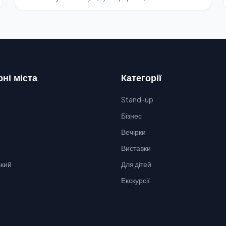
ні міста
Категорії
Stand-up
Бізнес
Вечірки
Виставки
кий
Для дітей
Екскурсії