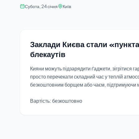
Субота, 24 січня
Київ
Заклади Києва стали «пункта
блекаутів
Кияни можуть підзарядити ґаджети, зігрітися г
просто перечекати складний час у теплій атмос
безкоштовним борщем або чаєм, підтримуючи м
Вартість: безкоштовно