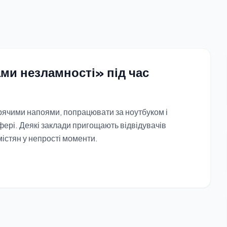
ми незламності» під час
арячими напоями, попрацювати за ноутбуком і
фері. Деякі заклади пригощають відвідувачів
істян у непрості моменти.