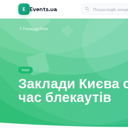
Events.ua
E
Назад до Київ
Інше
Заклади Києва 
час блекаутів