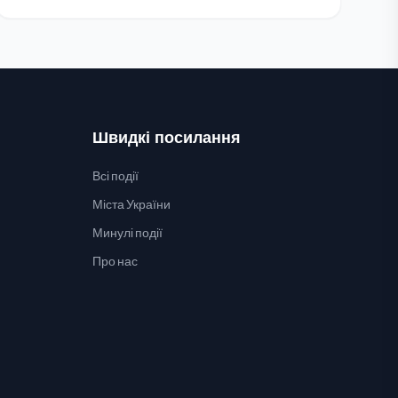
Швидкі посилання
Всі події
Міста України
Минулі події
Про нас