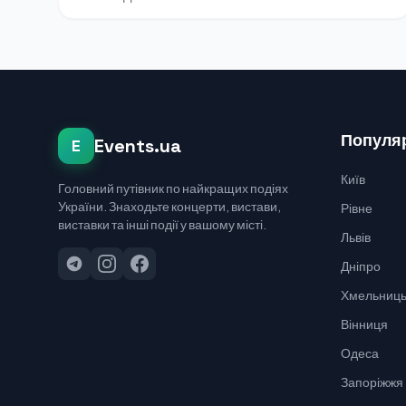
Популяр
Events.ua
E
Київ
Головний путівник по найкращих подіях
України. Знаходьте концерти, вистави,
Рівне
виставки та інші події у вашому місті.
Львів
Дніпро
Хмельниць
Вінниця
Одеса
Запоріжжя