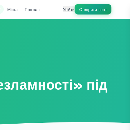
ї
Міста
Про нас
Увійти
Створити івент
езламності» під