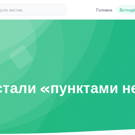
Головна
Всі поді
стали «пунктами н