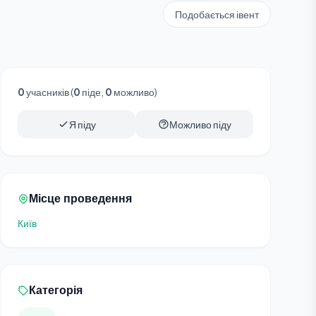
Подобається івент
0
учасників (
0
піде,
0
можливо)
Я піду
Можливо піду
Місце проведення
Київ
Категорія