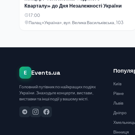
Кварталу» до Дня Незалежності України
17:00
Палац «Україна», вул. Велика Васильківська, 103
Популяр
Events.ua
E
Київ
Головний путівник по найкращих подіях
України. Знаходьте концерти, вистави,
Рівне
виставки та інші події у вашому місті.
Львів
Дніпро
Хмельниць
Вінниця