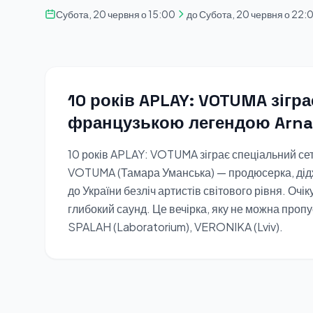
Субота, 20 червня о 15:00
до Субота, 20 червня о 22:
10 років APLAY: VOTUMA зігра
французькою легендою Arna
10 років APLAY: VOTUMA зіграє спеціальний се
VOTUMA (Тамара Уманська) — продюсерка, дідж
до України безліч артистів світового рівня. Оч
глибокий саунд. Це вечірка, яку не можна пр
SPALAH (Laboratorium), VERONIKA (Lviv).