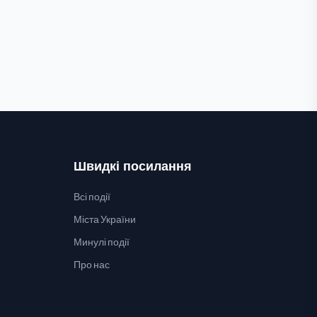
Швидкі посилання
Всі події
Міста України
Минулі події
Про нас