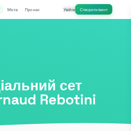
ї
Міста
Про нас
Увійти
Створити івент
ціальний сет
naud Rebotini