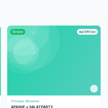
Вечірки
від 1390 грн
П'ятниця, 28 серпня
APASHE x SALATPARTY