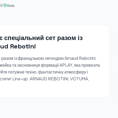
00
Київ
є спеціальний сет разом із
ud Rebotini
т разом із французькою легендою Arnaud Rebotini.
ейка та засновниця формації APLAY, яка привезла
ікуйте потужне техно, фантастичну атмосферу і
опустити! Line-up: ARNAUD REBOTINI, VOTUMA,