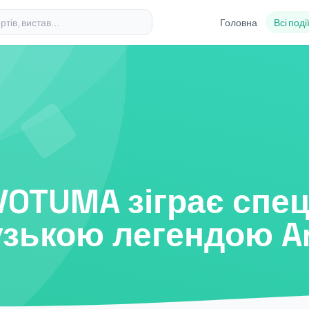
Головна
Всі поді
 VOTUMA зіграє спе
узькою легендою Ar