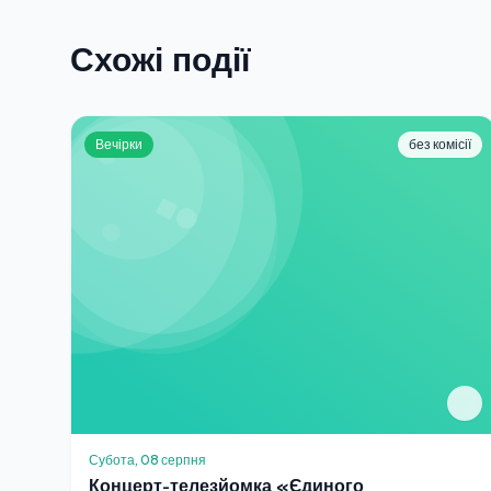
Схожі події
Вечірки
без комісії
Субота, 08 серпня
Концерт-телезйомка «Єдиного