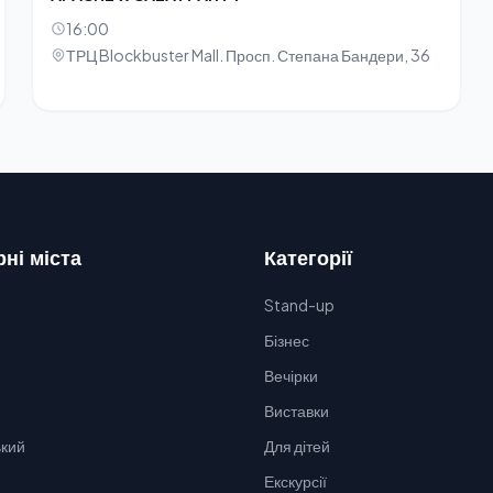
16:00
ТРЦ Blockbuster Mall. Просп. Степана Бандери, 36
ні міста
Категорії
Stand-up
Бізнес
Вечірки
Виставки
кий
Для дітей
Екскурсії