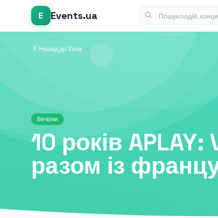
Events.ua
E
Назад до Київ
Вечірки
10 років APLAY:
разом із франц