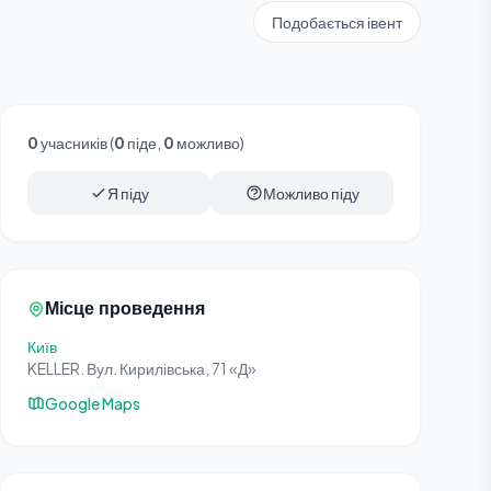
Подобається івент
0
учасників (
0
піде,
0
можливо)
Я піду
Можливо піду
Місце проведення
Київ
KELLER. Вул. Кирилівська, 71 «Д»
Google Maps