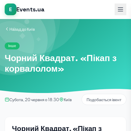
Events.ua
E
Назад до Київ
Інше
Чорний Квадрат. «Пікап з
корвалолом»
Субота, 20 червня о 18:30
Київ
Подобається івент
Чорний Квадрат. «Пікап з