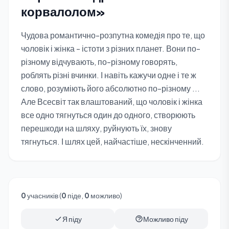
корвалолом»
Чудова романтично-розпутна комедія про те, що
чоловік і жінка - істоти з різних планет. Вони по-
різному відчувають, по-різному говорять,
роблять різні вчинки. І навіть кажучи одне і те ж
слово, розуміють його абсолютно по-різному ...
Але Всесвіт так влаштований, що чоловік і жінка
все одно тягнуться один до одного, створюють
перешкоди на шляху, руйнують їх, знову
тягнуться. І шлях цей, найчастіше, нескінченний.
0
учасників (
0
піде,
0
можливо)
Я піду
Можливо піду