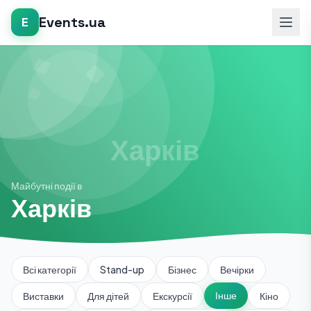
Events.ua
E
Майбутні події в
Харків
Всі категорії
Stand-up
Бізнес
Вечірки
Інше
Виставки
Для дітей
Екскурсії
Кіно