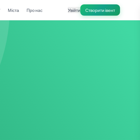
ї
Міста
Про нас
Увійти
Створити івент