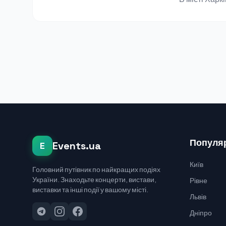
Популяр
Events.ua
E
Київ
Головний путівник по найкращих подіях
України. Знаходьте концерти, вистави,
Рівне
виставки та інші події у вашому місті.
Львів
Дніпро