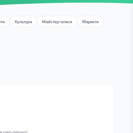
рти
Культура
Майстер-класи
Маркети
я регулярно!