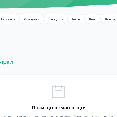
Виставки
Для дітей
Екскурсії
Інше
Кіно
Конце
чірки
Поки що немає подій
ків поки що немає запланованих подій. Перевіряйте оновленн