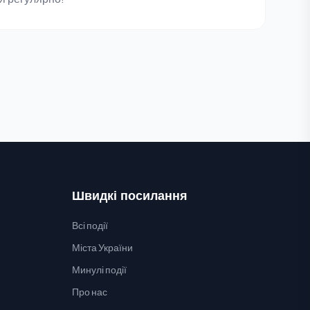
Швидкі посилання
Всі події
Міста України
Минулі події
Про нас