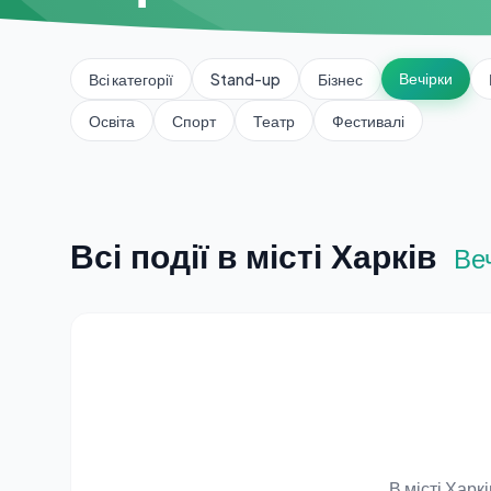
Вечірки
Всі категорії
Stand-up
Бізнес
Освіта
Спорт
Театр
Фестивалі
Всі події в місті Харків
Ве
В місті Хар