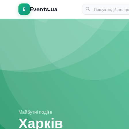
Events.ua
E
Майбутні події в
Харків