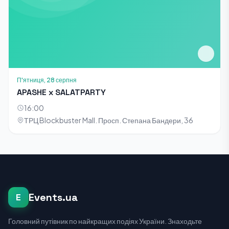
П'ятниця, 28 серпня
APASHE x SALATPARTY
16:00
ТРЦ Blockbuster Mall. Просп. Степана Бандери, 36
Events.ua
E
Головний путівник по найкращих подіях України. Знаходьте