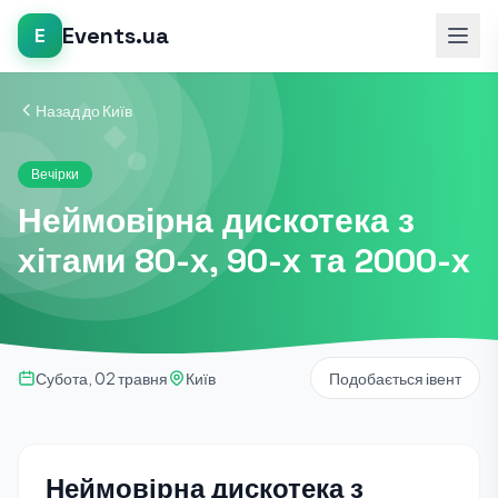
Events.ua
E
Назад до Київ
Вечірки
Неймовірна дискотека з
хітами 80-х, 90-х та 2000-х
Субота, 02 травня
Київ
Подобається івент
Неймовірна дискотека з