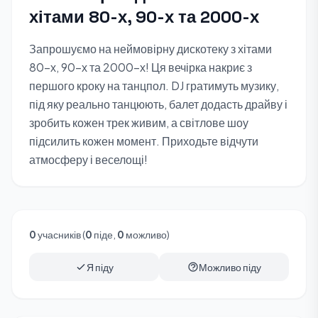
хітами 80-х, 90-х та 2000-х
Запрошуємо на неймовірну дискотеку з хітами
80-х, 90-х та 2000-х! Ця вечірка накриє з
першого кроку на танцпол. DJ гратимуть музику,
під яку реально танцюють, балет додасть драйву і
зробить кожен трек живим, а світлове шоу
підсилить кожен момент. Приходьте відчути
атмосферу і веселощі!
0
учасників (
0
піде,
0
можливо)
Я піду
Можливо піду