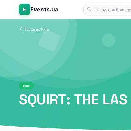
Events.ua
E
Назад до Київ
Інше
SQUIRT: THE LA