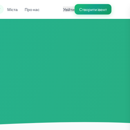
ї
Міста
Про нас
Увійти
Створити івент