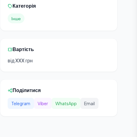
Категорія
Інше
Вартість
від XXX грн
Поділитися
Telegram
Viber
WhatsApp
Email