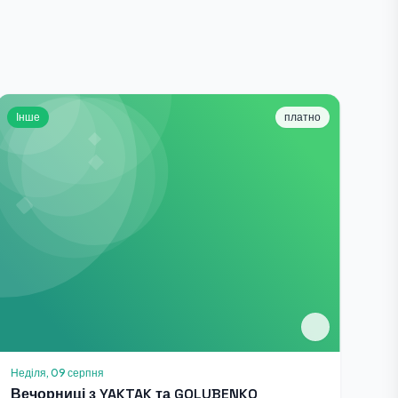
Інше
платно
Неділя, 09 серпня
Вечорниці з YAKTAK та GOLUBENKO