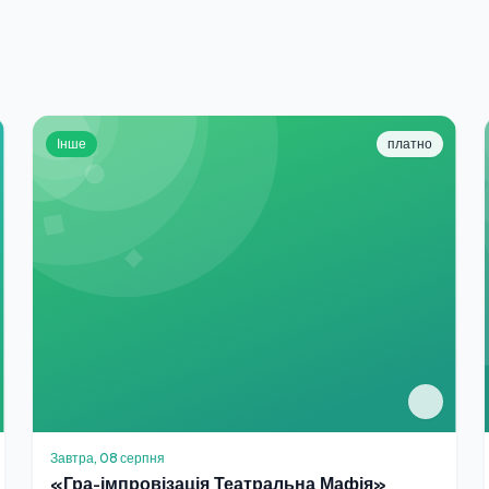
Інше
платно
Завтра, 08 серпня
«Гра-імпровізація Театральна Мафія»