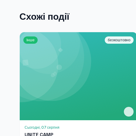
Схожі події
Інше
безкоштовно
Сьогодні, 07 серпня
UNITE CAMP