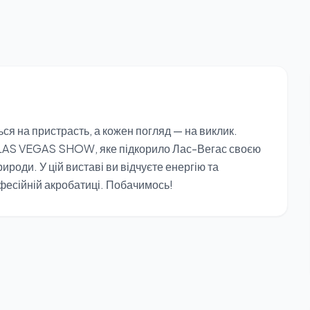
ся на пристрасть, а кожен погляд — на виклик.
 LAS VEGAS SHOW, яке підкорило Лас-Вегас своєю
роди. У цій виставі ви відчуєте енергію та
рофесійній акробатиці. Побачимось!