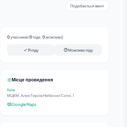
Подобається івент
0
учасників (
0
піде,
0
можливо)
Я піду
Можливо піду
Місце проведення
Київ
МЦКМ, Алея Героїв Небесної Сотні, 1
Google Maps