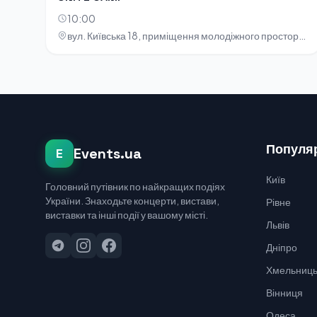
10:00
вул. Київська 18, приміщення молодіжного простору «НОТА»
Популяр
Events.ua
E
Київ
Головний путівник по найкращих подіях
України. Знаходьте концерти, вистави,
Рівне
виставки та інші події у вашому місті.
Львів
Дніпро
Хмельниць
Вінниця
Одеса