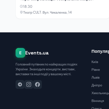
18:30
Театр CULT. Вул. Чикаленка, 14
Популяр
Events.ua
E
Київ
Головний путівник по найкращих подіях
України. Знаходьте концерти, вистави,
Рівне
виставки та інші події у вашому місті.
Львів
Дніпро
Хмельниць
Вінниця
Одеса