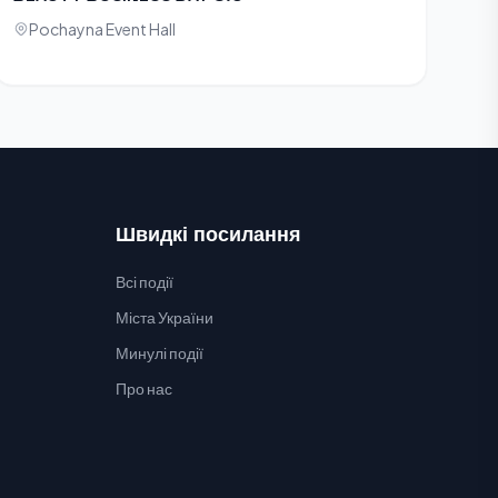
Pochayna Event Hall
Швидкі посилання
Всі події
Міста України
Минулі події
Про нас