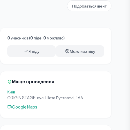
Подобається івент
0
учасників (
0
піде,
0
можливо)
Я піду
Можливо піду
Місце проведення
Київ
ORIGIN STAGE, вул. Шота Руставелі, 16А
Google Maps