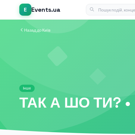
Events.ua
E
Назад до Київ
Інше
ТАК А ШО ТИ? •