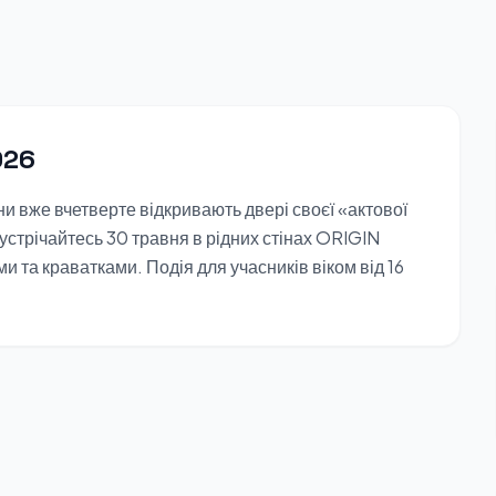
026
и вже вчетверте відкривають двері своєї «актової
устрічайтесь 30 травня в рідних стінах ORIGIN
и та краватками. Подія для учасників віком від 16