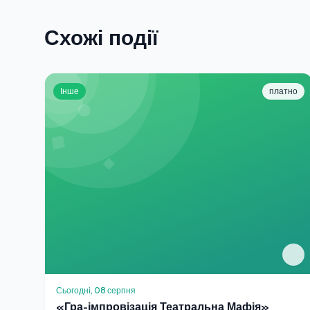
Схожі події
Інше
платно
Сьогодні, 08 серпня
«Гра-імпровізація Театральна Мафія»