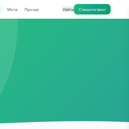
ї
Міста
Про нас
Увійти
Створити івент