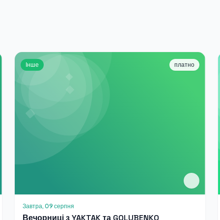
Інше
платно
Завтра, 09 серпня
Вечорниці з YAKTAK та GOLUBENKO