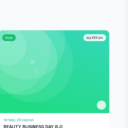
Інше
від XXX грн
Четвер, 20 серпня
BEAUTY BUSINESS DAY 8.0