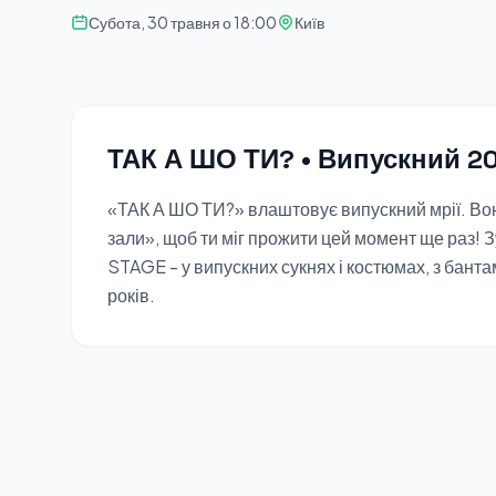
Субота, 30 травня о 18:00
Київ
ТАК А ШО ТИ? • Випускний 2
«ТАК А ШО ТИ?» влаштовує випускний мрії. Вон
зали», щоб ти міг прожити цей момент ще раз! З
STAGE - у випускних сукнях і костюмах, з бантам
років.