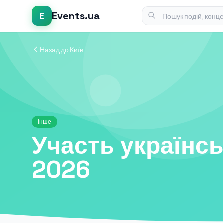
Events.ua
E
Назад до Київ
Інше
Участь українсь
2026