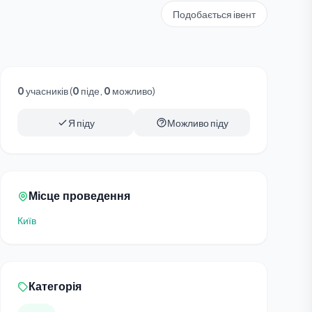
Подобається івент
0
учасників (
0
піде,
0
можливо)
Я піду
Можливо піду
Місце проведення
Київ
Категорія