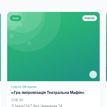
Інше
платно
Субота, 08 серпня
«Гра-імпровізація Театральна Мафія»
18:30
Театр CULT. Вул. Чикаленка, 14