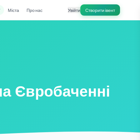
ї
Міста
Про нас
Увійти
Створити івент
на Євробаченні