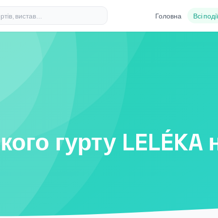
Головна
Всі поді
кого гурту LELÉKA 