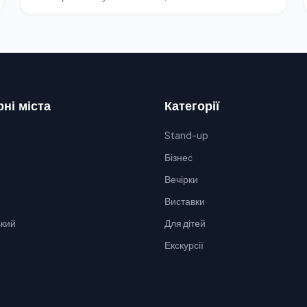
ні міста
Категорії
Stand-up
Бізнес
Вечірки
Виставки
кий
Для дітей
Екскурсії