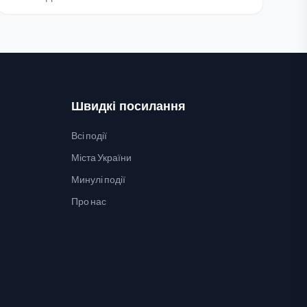
Швидкі посилання
Всі події
Міста України
Минулі події
Про нас