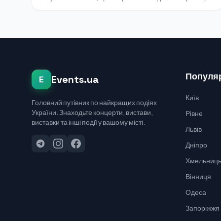
Популяр
Events.ua
E
Київ
Головний путівник по найкращих подіях
України. Знаходьте концерти, вистави,
Рівне
виставки та інші події у вашому місті.
Львів
Дніпро
Хмельниць
Вінниця
Одеса
Запоріжжя