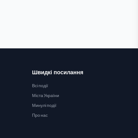
Швидкі посилання
Всі події
Міста України
Минулі події
Про нас