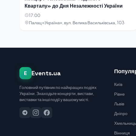
Кварталу» до Дня Незалежності України
17:00
Палац «Україна», вул. Велика Васильківська, 103
Популяр
Events.ua
E
Київ
Головний путівник по найкращих подіях
України. Знаходьте концерти, вистави,
Рівне
виставки та інші події у вашому місті.
Львів
Дніпро
Хмельниць
Вінниця