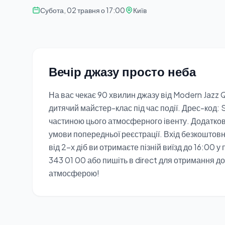
Субота, 02 травня о 17:00
Київ
Вечір джазу просто неба
На вас чекає 90 хвилин джазу від Modern Jazz Q
дитячий майстер-клас під час події. Дрес-код: 
частиною цього атмосферного івенту. Додатков
умови попередньої реєстрації. Вхід безкоштовн
від 2-х діб ви отримаєте пізній виїзд до 16:00
343 01 00 або пишіть в direct для отримання д
атмосферою!