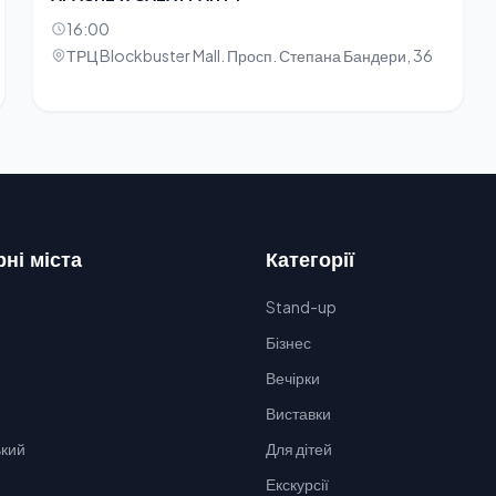
16:00
ТРЦ Blockbuster Mall. Просп. Степана Бандери, 36
ні міста
Категорії
Stand-up
Бізнес
Вечірки
Виставки
кий
Для дітей
Екскурсії