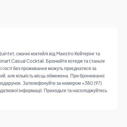
uintet, смачні коктейлі від Maestro Кейтерінг та
Smart Casual Cocktail. Бронюйте котедж та станьте
і гості без проживання можуть приєднатися за
ий, але кількість місць обмежена. При бронюванні
 у подарунок. Зателефонуйте за номером +380 (97)
одаткової інформації. Приходьте та насолоджуйтесь