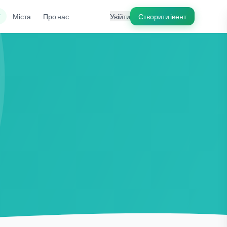
ї
Міста
Про нас
Увійти
Створити івент