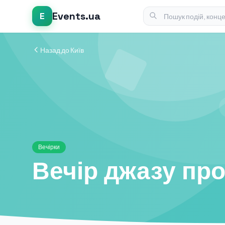
Events.ua
E
Назад до Київ
Вечірки
Вечір джазу про