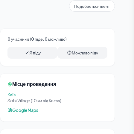
Подобається івент
0
учасників (
0
піде,
0
можливо)
Я піду
Можливо піду
Місце проведення
Київ
Sobi Village (10 км від Києва)
Google Maps