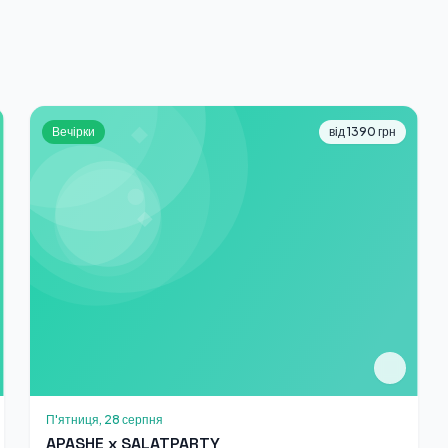
Вечірки
від 1390 грн
П'ятниця, 28 серпня
APASHE x SALATPARTY