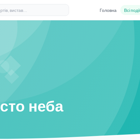
Головна
Всі поді
сто неба