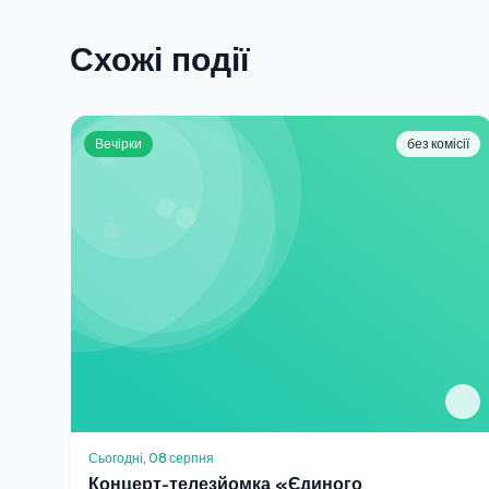
Схожі події
Вечірки
без комісії
Сьогодні, 08 серпня
Концерт-телезйомка «Єдиного