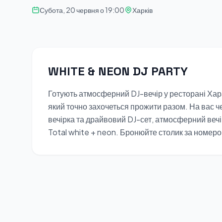
Субота, 20 червня о 19:00
Харків
WHITE & NEON DJ PARTY
Готують атмосферний DJ-вечір у ресторані Хара
який точно захочеться прожити разом. На вас 
вечірка та драйвовий DJ-сет, атмосферний вечір
Total white + neon. Бронюйте столик за ном