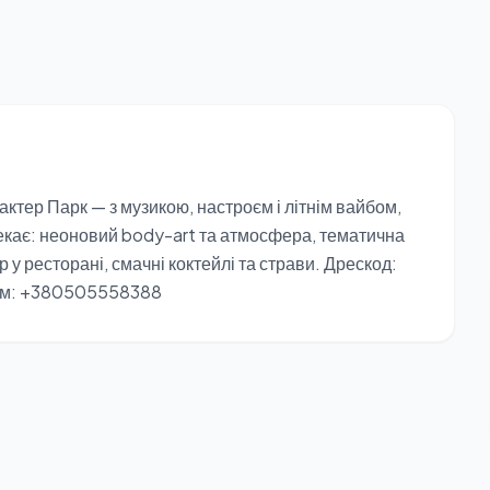
ктер Парк — з музикою, настроєм і літнім вайбом,
чекає: неоновий body-art та атмосфера, тематична
 у ресторані, смачні коктейлі та страви. Дрескод:
ером: +380505558388