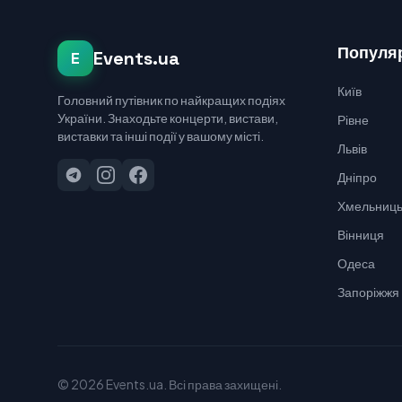
Популяр
Events.ua
E
Київ
Головний путівник по найкращих подіях
України. Знаходьте концерти, вистави,
Рівне
виставки та інші події у вашому місті.
Львів
Дніпро
Хмельниць
Вінниця
Одеса
Запоріжжя
© 2026 Events.ua. Всі права захищені.