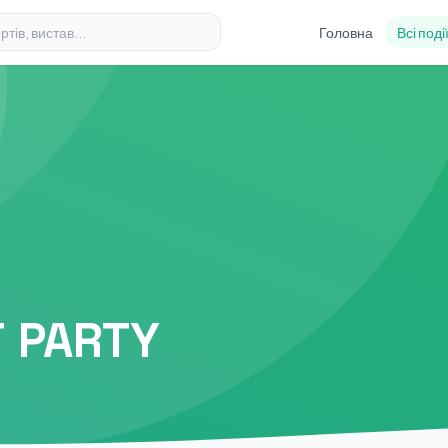
Головна
Всі поді
J PARTY