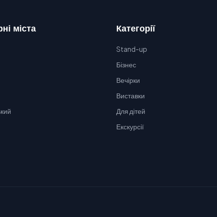
ні міста
Категорії
Stand-up
Бізнес
Вечірки
Виставки
кий
Для дітей
Екскурсії