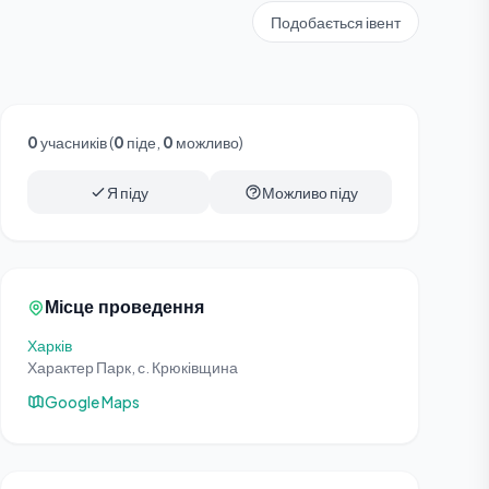
Подобається івент
0
учасників (
0
піде,
0
можливо)
Я піду
Можливо піду
Місце проведення
Харків
Характер Парк, с. Крюківщина
Google Maps