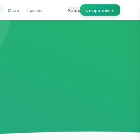
ї
Міста
Про нас
Увійти
Створити івент